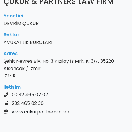
ÇUKUR & PARTNERS LAW FIRM
Yönetici
DEVRİM ÇUKUR
Sektör
AVUKATLIK BÜROLARI
Adres
Şehit Nevres Blv. No: 3 Kızılay İş Mrk. K: 3/A 35220
Alsancak / İzmir
İZMİR
İletişim
0 232 465 07 07
232 465 02 36
www.cukurpartners.com