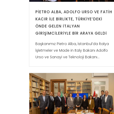
PIETRO ALBA, ADOLFO URSO VE FATIH
KACIR ILE BIRLIKTE, TÜRKIYE’DEKI
ÖNDE GELEN İTALYAN
GIRIŞIMCILERIYLE BIR ARAYA GELDI
Başkanımız Pietro Alba, İstanbul’da İtalya
İşletmeler ve Made in Italy Bakanı Adolfo
Urso ve Sanayi ve Teknoloji Bakanı...