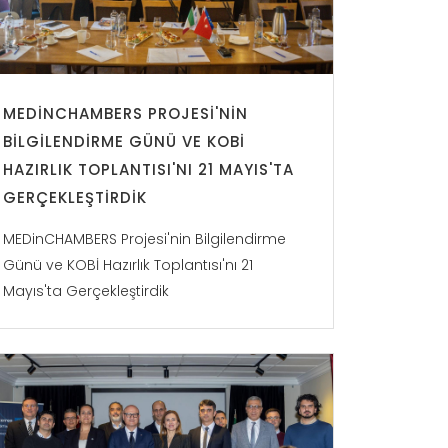
MEDINCHAMBERS PROJESI'NIN
BILGILENDIRME GÜNÜ VE KOBİ
HAZIRLIK TOPLANTISI'NI 21 MAYIS'TA
GERÇEKLEŞTIRDIK
MEDinCHAMBERS Projesi'nin Bilgilendirme
Günü ve KOBİ Hazırlık Toplantısı'nı 21
Mayıs'ta Gerçekleştirdik