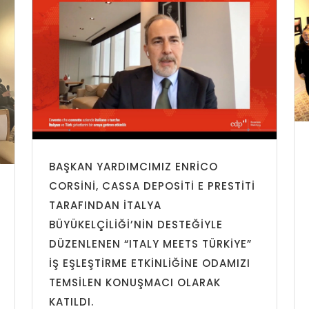
BAŞKAN YARDIMCIMIZ ENRICO
CORSINI, CASSA DEPOSITI E PRESTITI
TARAFINDAN İTALYA
BÜYÜKELÇILIĞI’NIN DESTEĞIYLE
DÜZENLENEN “ITALY MEETS TÜRKIYE”
IŞ EŞLEŞTIRME ETKINLIĞINE ODAMIZI
TEMSILEN KONUŞMACI OLARAK
KATILDI.