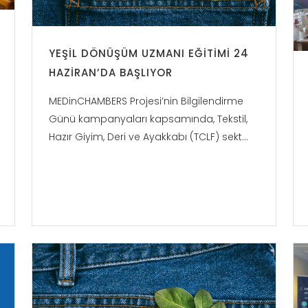
YEŞIL DÖNÜŞÜM UZMANI EĞITIMI 24
HAZIRAN’DA BAŞLIYOR
MEDinCHAMBERS Projesi’nin Bilgilendirme
Günü kampanyaları kapsamında, Tekstil,
Hazır Giyim, Deri ve Ayakkabı (TCLF) sekt...