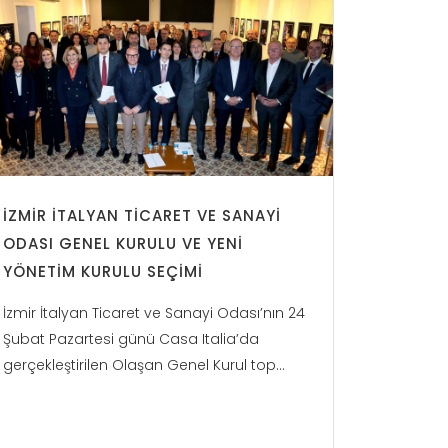
İZMIR İTALYAN TICARET VE SANAYI
ODASI GENEL KURULU VE YENI
YÖNETIM KURULU SEÇIMI
İzmir İtalyan Ticaret ve Sanayi Odası’nın 24
Şubat Pazartesi günü Casa Italia’da
gerçekleştirilen Olaşan Genel Kurul top...