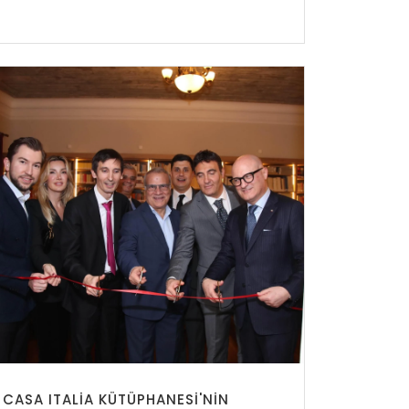
CASA ITALIA KÜTÜPHANESI'NIN