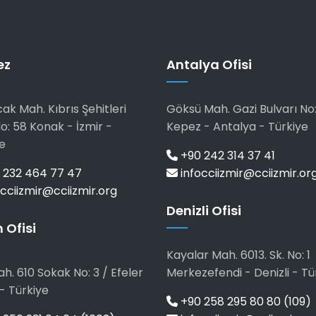
ez
Antalya Ofisi
ak Mah. Kıbrıs Şehitleri
Göksü Mah. Gazi Bulvarı No:
o: 58 Konak - İzmir -
Kepez - Antalya - Türkiye
e
+90 242 314 37 41
 232 464 77 47
infocciizmir@cciizmir.or
cciizmir@cciizmir.org
Denizli Ofisi
 Ofisi
Kayalar Mah. 6013. Sk. No: 1
h. 610 Sokak No: 3 / Efeler
Merkezefendi - Denizli - Tü
- Türkiye
+90 258 295 80 80 (109)