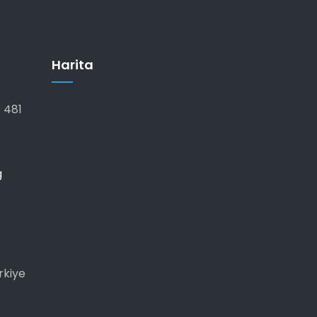
Harita
 481
g
rkiye