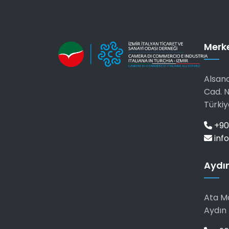
Merk
Alsanc
Cad. N
Türkiy
+90
info
Aydın
Ata Ma
Aydın 