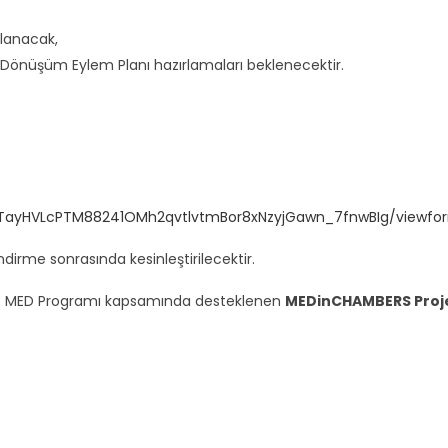
ulanacak,
 Dönüşüm Eylem Planı hazırlamaları beklenecektir.
SeTayHVLcPTM88241OMh2qvtlvtmBor8xNzyjGawn_7fnwBIg/viewfo
dirme sonrasında kesinleştirilecektir.
NEXT MED Programı kapsamında desteklenen
MEDinCHAMBERS Proj