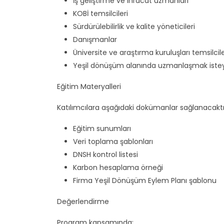
İş geliştirme ve ihracat uzmanları
KOBİ temsilcileri
Sürdürülebilirlik ve kalite yöneticileri
Danışmanlar
Üniversite ve araştırma kuruluşları temsilcile
Yeşil dönüşüm alanında uzmanlaşmak istey
Eğitim Materyalleri
Katılımcılara aşağıdaki dokümanlar sağlanacaktı
Eğitim sunumları
Veri toplama şablonları
DNSH kontrol listesi
Karbon hesaplama örneği
Firma Yeşil Dönüşüm Eylem Planı şablonu
Değerlendirme
Program kapsamında;