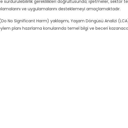
e sürdürülebilirlik gereklilikleri doğrultusunda; işletmeler, sektör
anlamalarını ve uygulamalarını desteklemeyi amaçlamaktadır.
(Do No Significant Harm) yaklaşımı, Yaşam Döngüsü Analizi (LCA),
em planı hazırlama konularında temel bilgi ve beceri kazanacak