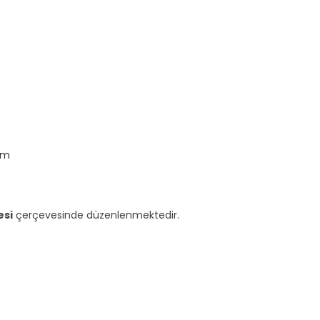
rm
esi
çerçevesinde düzenlenmektedir.