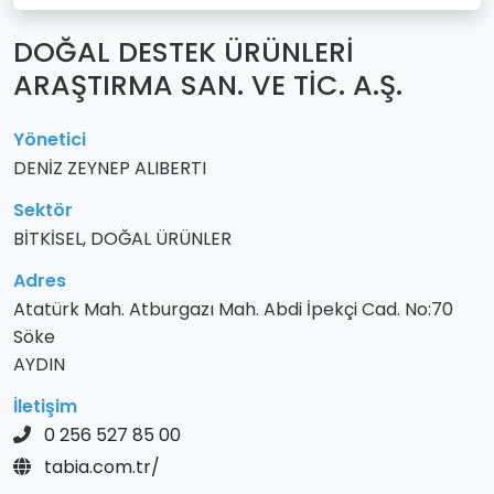
DOĞAL DESTEK ÜRÜNLERİ
ARAŞTIRMA SAN. VE TİC. A.Ş.
Yönetici
DENİZ ZEYNEP ALIBERTI
Sektör
BİTKİSEL, DOĞAL ÜRÜNLER
Adres
Atatürk Mah. Atburgazı Mah. Abdi İpekçi Cad. No:70
Söke
AYDIN
İletişim
0 256 527 85 00
tabia.com.tr/