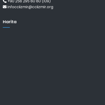
+90 258 295 80 80 (109)
infocciizmir@cciizmir.org
Harita