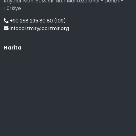
Kayalar Mah. 6013. Sk. No: 1 Merkezefendi - Denizli -
Türkiye
+90 258 295 80 80 (109)
infocciizmir@cciizmir.org
Harita