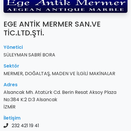
EGE ANTİK MERMER SAN.VE
TİC.LTD.ŞTİ.
Yönetici
SÜLEYMAN SABRİ BORA
Sektör
MERMER, DOĞALTAŞ, MADEN VE İLGİLİ MAKİNALAR
Adres
Alsancak Mh. Atatürk Cd. Berin Resat Aksoy Plaza
No:384 K:2 D:3 Alsancak
İZMİR
İletişim
232 421 19 41