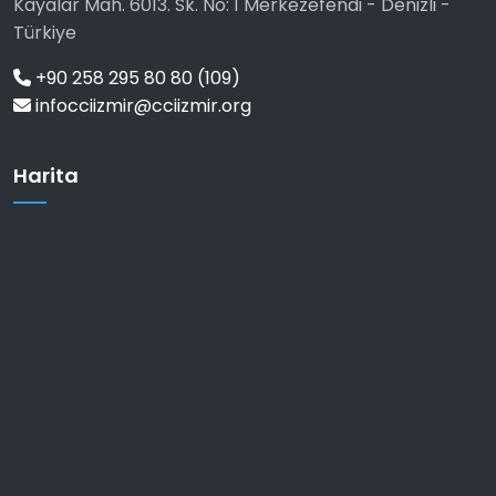
Kayalar Mah. 6013. Sk. No: 1 Merkezefendi - Denizli -
Türkiye
+90 258 295 80 80 (109)
infocciizmir@cciizmir.org
Harita