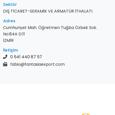
Sektör
DIŞ TİCARET-SERAMİK VE ARMATÜR İTHALATI
Adres
Cumhuriyet Mah. Öğretmen Tuğba Özbek Sok.
No:84A D:11
İZMİR
İletişim
0 541 440 87 57
fabio@fantasiaexport.com