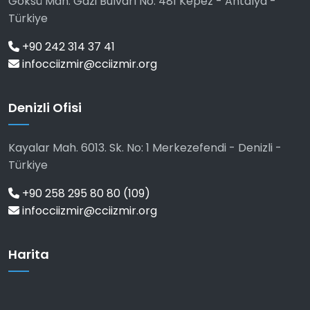
Göksü Mah. Gazi Bulvarı No: 481 Kepez - Antalya -
Türkiye
+90 242 314 37 41
infocciizmir@cciizmir.org
Denizli Ofisi
Kayalar Mah. 6013. Sk. No: 1 Merkezefendi - Denizli -
Türkiye
+90 258 295 80 80 (109)
infocciizmir@cciizmir.org
Harita