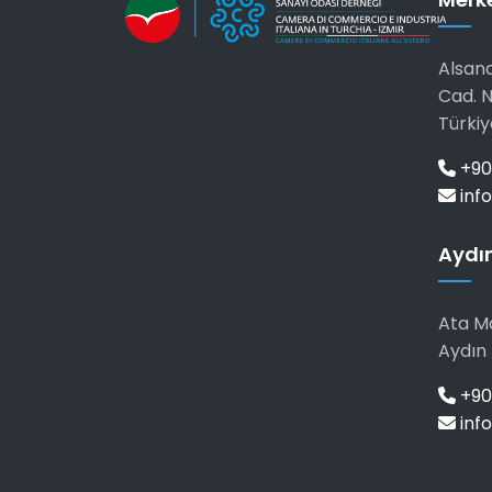
Alsanc
Cad. N
Türkiy
+90
info
Aydın
Ata Ma
Aydın 
+90 
info