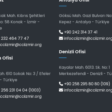
ak Mah. Kıbrıs Şehitleri
Göksü Mah. Gazi Bulvarı No:
o: 58 Konak - İzmir -
Kepez - Antalya - Türkiye
e
+90 242 314 37 41
 232 464 77 47
infocciizmir@cciizmir.or
cciizmir@cciizmir.org
Denizli Ofisi
 Ofisi
Kayalar Mah. 6013. Sk. No: 1
h. 610 Sokak No: 3 / Efeler
Merkezefendi - Denizli - Tü
- Türkiye
+90 258 295 80 80 (109)
256 231 04 04 (1003)
infocciizmir@cciizmir.or
cciizmir@cciizmir.org