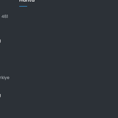
 481
g
rkiye
g