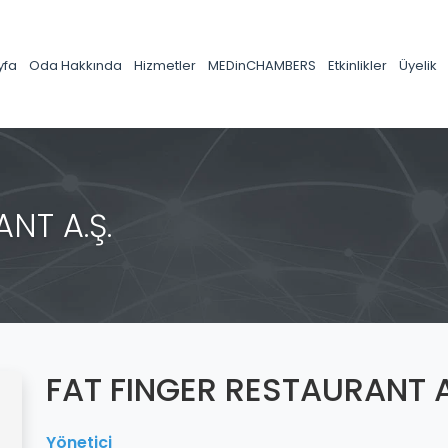
yfa
Oda Hakkında
Hizmetler
MEDinCHAMBERS
Etkinlikler
Üyelik
NT A.Ş.
FAT FINGER RESTAURANT A
Yönetici