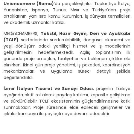
Unioncamere (Roma)
’da gerçekleştirildi. Toplantıya İtalya,
Yunanistan, İspanya, Tunus, Mısır ve Türkiye’den proje
ortaklarının yanı sıra kamu kurumları, iş dünyası temsilcileri
ve akademik uzmanlar katıldı.
MEDinCHAMBERS;
Tekstil, Hazır Giyim, D
eri ve Ayakkabı
(TCLF)
sektörlerinde sürdürülebilirlik, döngüsel ekonomi ve
yeşil dönüşüm odaklı yenilikçi hizmet ve iş modellerinin
geliştirilmesini hedeflemektedir. Açılış toplantısının ilk
gününde proje amaçları, faaliyetleri ve beklenen çıktılar ele
alınırken; ikinci gün proje yönetimi, iş paketleri, koordinasyon
mekanizmaları ve uygulama süreci detaylı şekilde
değerlendirildi.
İzmir İtalyan Ticaret ve Sanayi Odası
, projenin Türkiye
ayağında aktif rol alarak paydaş katılımı, kapasite geliştirme
ve sürdürülebilir TCLF ekosisteminin güçlendirilmesine katkı
sunmaktadır. Proje süresince elde edilecek gelişmeler ve
çıktılar kamuoyu ile paylaşılmaya devam edecektir.