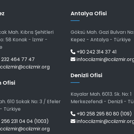
ez
Antalya Ofisi
ak Mah. Kıbrıs Şehitleri
Göksü Mah. Gazi Bulvarı No:
o: 58 Konak - İzmir -
Kepez - Antalya - Türkiye
e
+90 242 314 37 41
 232 464 77 47
infocciizmir@cciizmir.or
cciizmir@cciizmir.org
Denizli Ofisi
 Ofisi
Kayalar Mah. 6013. Sk. No: 1
h. 610 Sokak No: 3 / Efeler
Merkezefendi - Denizli - Tü
- Türkiye
+90 258 295 80 80 (109)
256 231 04 04 (1003)
infocciizmir@cciizmir.or
cciizmir@cciizmir.org