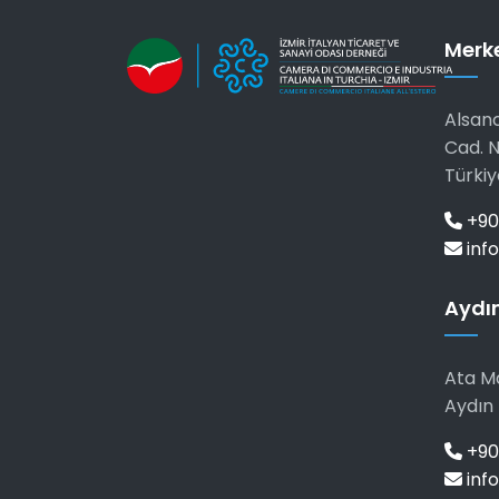
Merk
Alsanc
Cad. N
Türkiy
+90
info
Aydın
Ata Ma
Aydın 
+90 
info