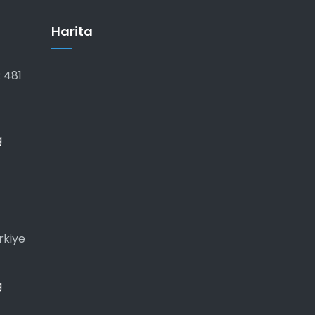
Harita
 481
g
rkiye
g