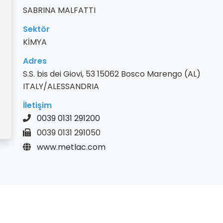
SABRINA MALFATTI
Sektör
KİMYA
Adres
S.S. bis dei Giovi, 53 15062 Bosco Marengo (AL)
ITALY/ALESSANDRIA
İletişim
0039 0131 291200
0039 0131 291050
www.metlac.com