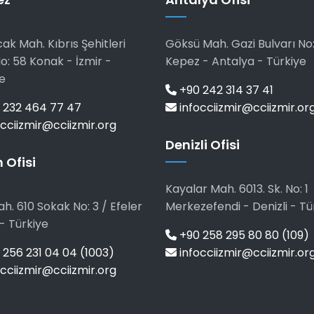
ak Mah. Kıbrıs Şehitleri
Göksü Mah. Gazi Bulvarı No:
o: 58 Konak - İzmir -
Kepez - Antalya - Türkiye
e
+90 242 314 37 41
 232 464 77 47
infocciizmir@cciizmir.or
cciizmir@cciizmir.org
Denizli Ofisi
 Ofisi
Kayalar Mah. 6013. Sk. No: 1
h. 610 Sokak No: 3 / Efeler
Merkezefendi - Denizli - Tü
- Türkiye
+90 258 295 80 80 (109)
256 231 04 04 (1003)
infocciizmir@cciizmir.or
cciizmir@cciizmir.org