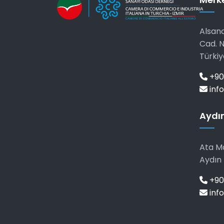
Alsanc
Cad. N
Türkiy
+90
info
Aydın
Ata Ma
Aydın 
+90 
info