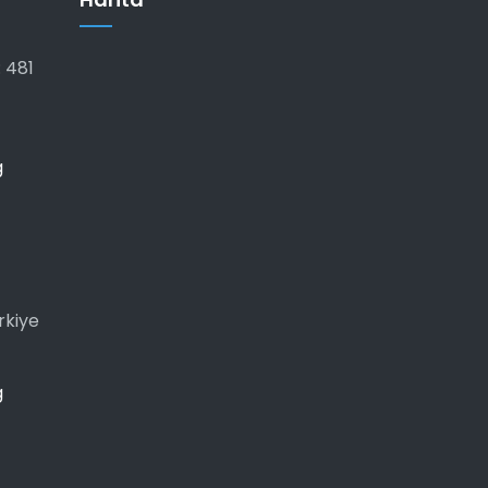
 481
g
rkiye
g