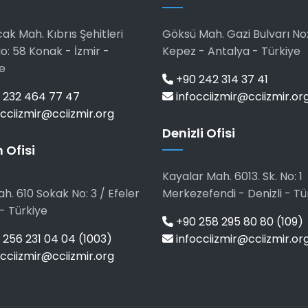
ak Mah. Kıbrıs Şehitleri
Göksü Mah. Gazi Bulvarı No:
o: 58 Konak - İzmir -
Kepez - Antalya - Türkiye
e
+90 242 314 37 41
 232 464 77 47
infocciizmir@cciizmir.or
cciizmir@cciizmir.org
Denizli Ofisi
 Ofisi
Kayalar Mah. 6013. Sk. No: 1
h. 610 Sokak No: 3 / Efeler
Merkezefendi - Denizli - Tü
- Türkiye
+90 258 295 80 80 (109)
256 231 04 04 (1003)
infocciizmir@cciizmir.or
cciizmir@cciizmir.org