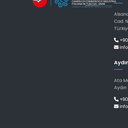
Alsanc
Cad. N
Türkiy
+90
info
Aydın
Ata Ma
Aydın 
+90 
info