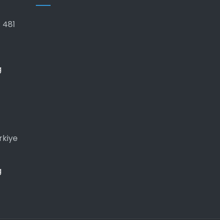
 481
g
rkiye
g