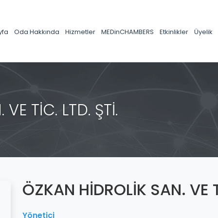
yfa
Oda Hakkında
Hizmetler
MEDinCHAMBERS
Etkinlikler
Üyelik
E TİC. LTD. ŞTİ.
ÖZKAN HİDROLİK SAN. VE Tİ
Yönetici