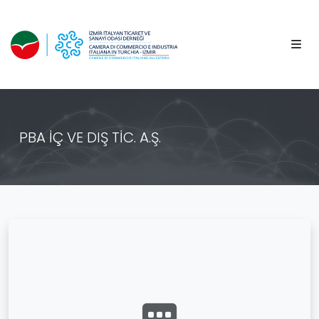
PBA İÇ VE DIŞ TİC. A.Ş.