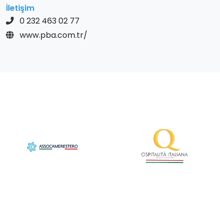
İletişim
0 232 463 02 77
www.pba.com.tr/