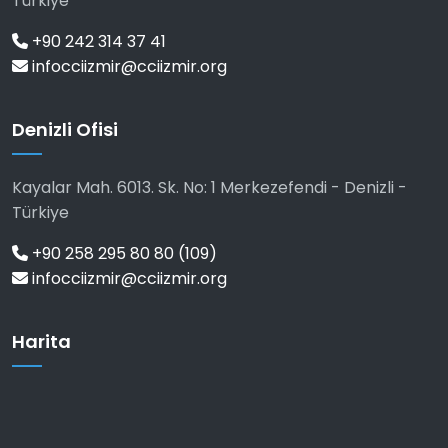
Türkiye
+90 242 314 37 41
infocciizmir@cciizmir.org
Denizli Ofisi
Kayalar Mah. 6013. Sk. No: 1 Merkezefendi - Denizli -
Türkiye
+90 258 295 80 80 (109)
infocciizmir@cciizmir.org
Harita