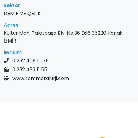
Sektör
DEMİR VE ÇELİK
Adres
Kültür Mah. Talatpaşa Blv. No:36 D:16 35220 Konak
İZMİR
İletişim
0 232 408 10 79
0 232 483 11 55
www.sommetalurji.com