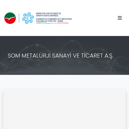
SOM METALÜRJİ SANAYİ VE TİCARET A.Ş.