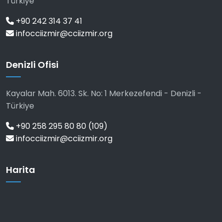
Türkiye
+90 242 314 37 41
infocciizmir@cciizmir.org
Denizli Ofisi
Kayalar Mah. 6013. Sk. No: 1 Merkezefendi - Denizli -
Türkiye
+90 258 295 80 80 (109)
infocciizmir@cciizmir.org
Harita