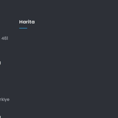
Harita
 481
g
rkiye
g