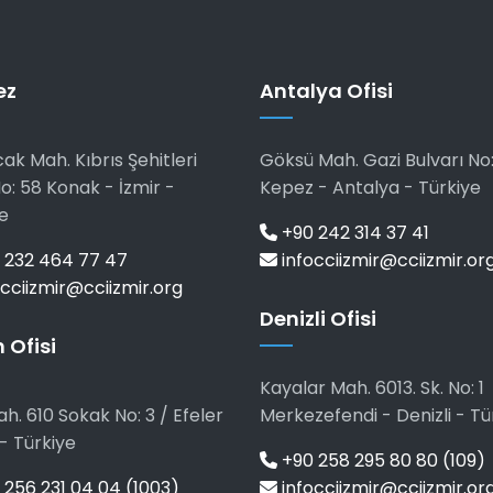
ez
Antalya Ofisi
ak Mah. Kıbrıs Şehitleri
Göksü Mah. Gazi Bulvarı No:
o: 58 Konak - İzmir -
Kepez - Antalya - Türkiye
e
+90 242 314 37 41
 232 464 77 47
infocciizmir@cciizmir.or
cciizmir@cciizmir.org
Denizli Ofisi
 Ofisi
Kayalar Mah. 6013. Sk. No: 1
h. 610 Sokak No: 3 / Efeler
Merkezefendi - Denizli - Tü
- Türkiye
+90 258 295 80 80 (109)
256 231 04 04 (1003)
infocciizmir@cciizmir.or