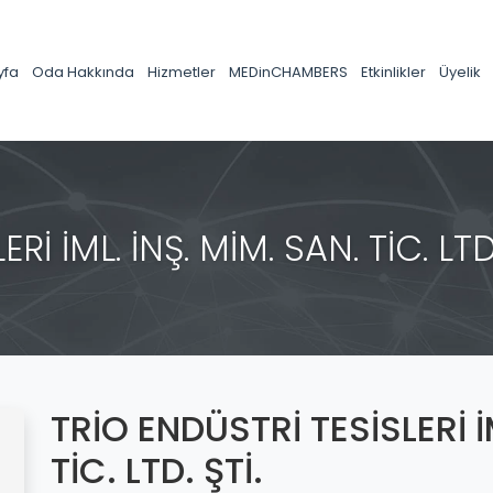
yfa
Oda Hakkında
Hizmetler
MEDinCHAMBERS
Etkinlikler
Üyelik
İ İML. İNŞ. MİM. SAN. TİC. LTD.
TRİO ENDÜSTRİ TESİSLERİ İ
TİC. LTD. ŞTİ.