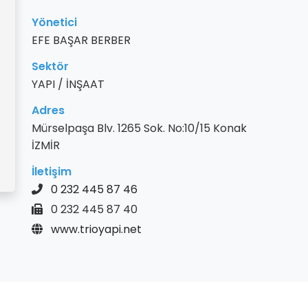
Yönetici
EFE BAŞAR BERBER
Sektör
YAPI / İNŞAAT
Adres
Mürselpaşa Blv. 1265 Sok. No:10/15 Konak
İZMİR
İletişim
0 232 445 87 46
0 232 445 87 40
www.trioyapi.net