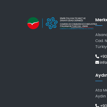
Merk
Alsanc
Cad. N
Türkiy
+90
info
Aydın
Ata Ma
Aydın 
+90 