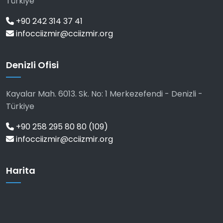
Türkiye
+90 242 314 37 41
infocciizmir@cciizmir.org
Denizli Ofisi
Kayalar Mah. 6013. Sk. No: 1 Merkezefendi - Denizli -
Türkiye
+90 258 295 80 80 (109)
infocciizmir@cciizmir.org
Harita